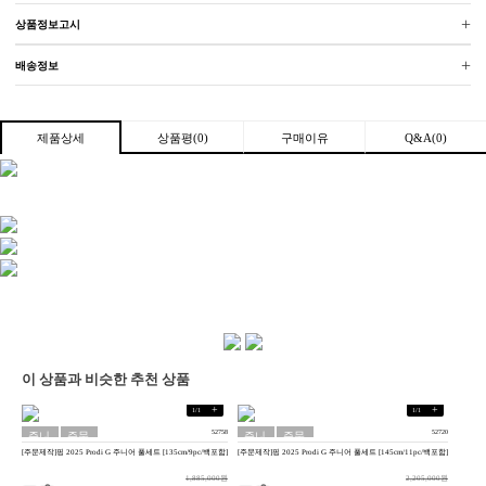
+
상품정보고시
+
배송정보
상품평(0)
구매이유
Q&A(0)
제품상세
이 상품과 비슷한 추천 상품
+
+
1
/
1
1
/
1
52758
52720
주니
주문
주니
주문
[주문제작]핑 2025 Prodi G 주니어 풀세트 [135cm/9pc/백포함]
[주문제작]핑 2025 Prodi G 주니어 풀세트 [145cm/11pc/백포함]
어용
제작
어용
제작
1,885,000원
2,205,000원