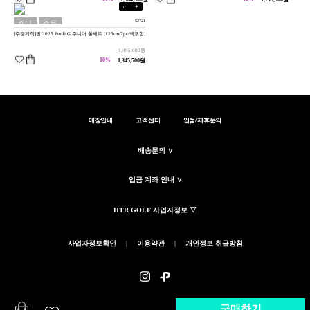
+
1
/
1
52721
주니
주문
[주문제작]핑 2025 Prodi G 주니어 풀세트 [125cm/7pc/백포함]
어용
제작
1,495,000원
10%
1,345,500원
매장안내
고객센터
입점/제휴문의
배송문의 ∨
입금 계좌 안내 ∨
HTR GOLF 사업자정보 ▽
사업자정보확인
|
이용약관
|
개인정보 취급방침
(c)HTRGOLF.KR - ALL RIGHTS RESERVED
구매하기