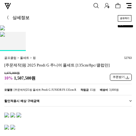
〈
상세정보
공유하기
+
1
/
1
골프클럽 > 풀세트 > 핑
52763
[주문제작]핑 2025 Prodi G 주니어 풀세트 [135cm/8pc/클럽만]
1,675,000원
쿠폰받기
10%
1,507,500원
모델명
[주문제작]25핑 풀세트 Prodi G JUNIOR FS 135cm R
적립금
15원
배송비
3,000원
할인적용시 예상 구매금액